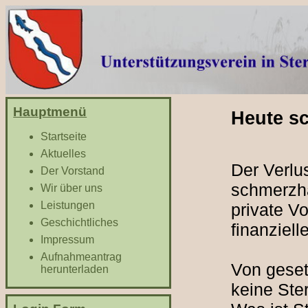
Hauptmenü
Heute s
Startseite
Aktuelles
Der Verlus
Der Vorstand
schmerzha
Wir über uns
Leistungen
private V
Geschichtliches
finanziel
Impressum
Aufnahmeantrag
Von geset
herunterladen
keine Ste