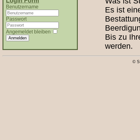
Was ist S
Login Form
Benutzername
Es ist ein
Bestattun
Passwort
Beerdigun
Angemeldet bleiben
Bis zu Ih
Anmelden
werden.
© S