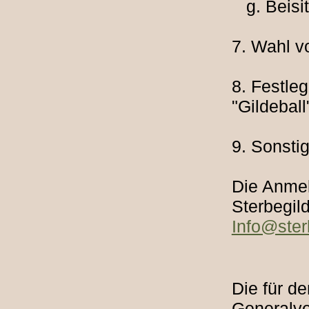
g. Beisit
7. Wahl v
8. Festle
"Gildeball
9. Sonsti
Die Anme
Sterbegild
Info@ster
Die für d
Generalve