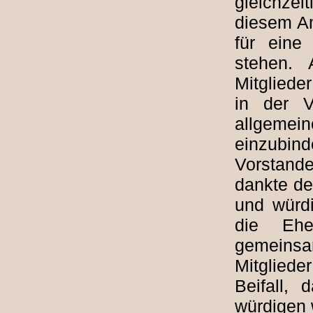
gleichzei
diesem Am
für eine
stehen.
Mitgliede
in der V
allgemei
einzubind
Vorstand
dankte de
und würd
die Ehe
gemeinsa
Mitglied
Beifall,
würdigen 