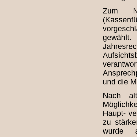
Zum Na
(Kassenfü
vorgesch
gewählt. 
Jahresr
Aufsicht
verantwo
Ansprechp
und die Mi
Nach alt
Möglichke
Haupt- v
zu stärke
wurde au