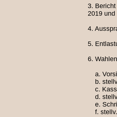
3. Berich
2019 und
4. Ausspr
5. Entlas
6. Wahle
a. Vorsi
b. stellv
c. Kass
d. stellv
e. Schrif
f. stellv.