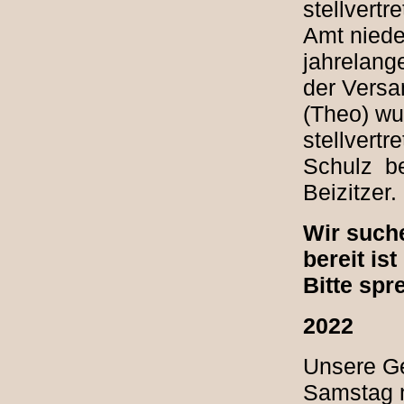
stellvert
Amt niede
jahrelang
der Versa
(Theo) wu
stellvert
Schulz be
Beizitzer.
Wir such
bereit is
Bitte spr
2022
Unsere Ge
Samstag 