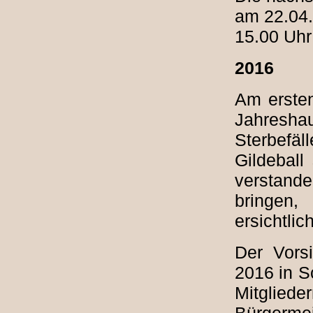
am 22.04.
15.00 Uhr 
2016
Am ersten
Jahresha
Sterbefäl
Gildeball
verstand
bringen,
ersichtlic
Der Vors
2016 in S
Mitglied
Bürgermei