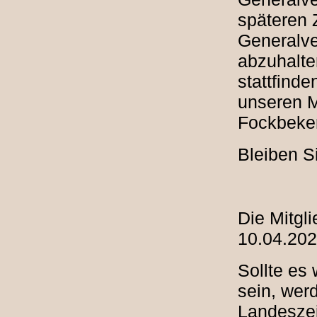
späteren 
Generalve
abzuhalte
stattfind
unseren M
Fockbeker
Bleiben S
Die Mitgl
10.04.202
Sollte es
sein, werd
Landeszei