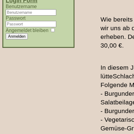
Login Form
Benutzername
Passwort
Wie bereits
wir uns ab d
Angemeldet bleiben
erheben. De
Anmelden
30,00 €.
In diesem J
lütteSchlac
Folgende Me
- Burgunder
Salatbeilag
- Burgunder
- Vegetaris
Gemüse-Grat