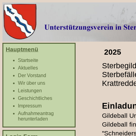
Hauptmenü
2025
Startseite
Sterbegil
Aktuelles
Sterbefäl
Der Vorstand
Krattredd
Wir über uns
Leistungen
Geschichtliches
Einladu
Impressum
Aufnahmeantrag
Gildeball 
herunterladen
Gildeball f
"Schneiders