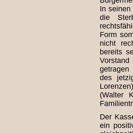
In seinen
die Ste
rechtsfäh
Form somi
nicht re
bereits s
Vorstand
getragen
des jetz
Lorenzen
(Walter 
Familientr
Der Kasse
ein posit